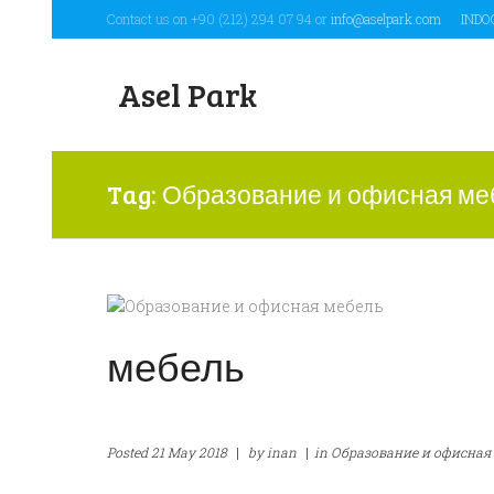
Contact us on +90 (212) 294 07 94 or
info@aselpark.com
INDO
Asel Park
Tag: Образование и офисная ме
мебель
Posted
21 May 2018
|
by
inan
|
in
Образование и офисная