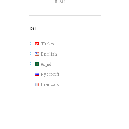
333
Dil
Türkçe
English
العربية
Русский
Français