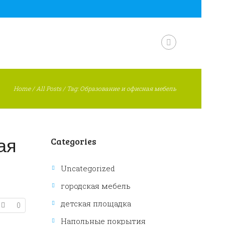
Home
/
All Posts
/
Tag: Образование и офисная мебель
ая
Categories
Uncategorized
городская мебель
детская площадка
0
Напольные покрытия