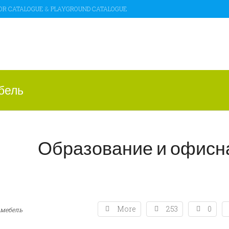
OR CATALOGUE
&
PLAYGROUND CATALOGUE
бель
Образование и офисн
More
253
0
 мебель