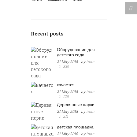
Recent posts
Оборудование для
детского сада
21 May 2018
by
inan
330
качается
21 May 2018
by
inan
129
Деревянные парки
21 May 2018
by
inan
211
детская площадка
21 May 2018
by
inan