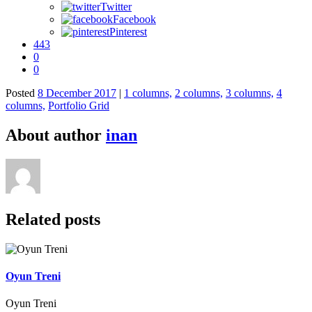
Twitter
Facebook
Pinterest
443
0
0
Posted
8 December 2017
|
1 columns,
2 columns,
3 columns,
4
columns,
Portfolio Grid
About author
inan
Related posts
Oyun Treni
Oyun Treni