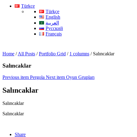
Türkçe
Türkçe
English
العربية
Русский
Français
Home
/
All Posts
/
Portfolio Grid
/
1 columns
/
Salıncaklar
Salıncaklar
Previous item
Pergola
Next item
Oyun Grupları
Salıncaklar
Salıncaklar
Salıncaklar
Share