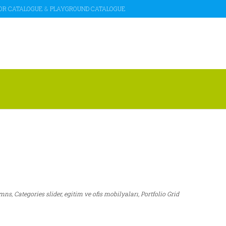
OR CATALOGUE
&
PLAYGROUND CATALOGUE
Eğitim Araçları
umns,
Categories slider,
egitim ve ofis mobilyaları,
Portfolio Grid