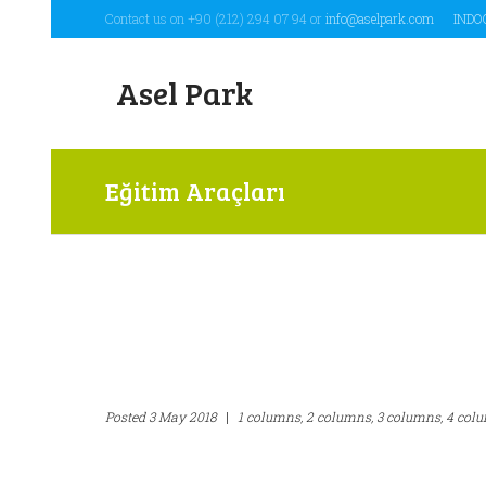
Contact us on +90 (212) 294 07 94 or
info@aselpark.com
INDO
Asel Park
Eğitim Araçları
Posted
3 May 2018
|
1 columns,
2 columns,
3 columns,
4 col