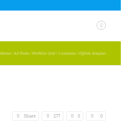
Home
/
All Posts
/
Portfolio Grid
/
1 columns
/
Eğitim Araçları
Share
277
0
0