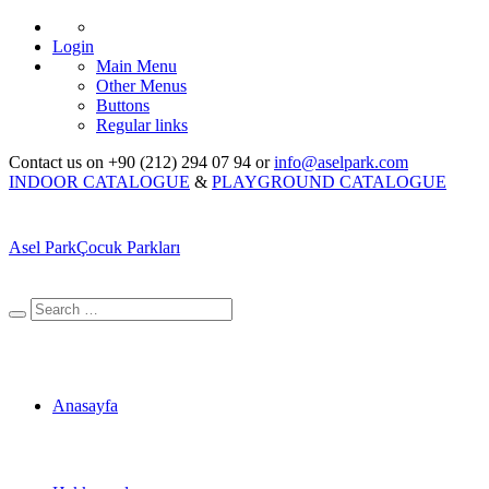
Login
Main Menu
Other Menus
Buttons
Regular links
Contact us on +90 (212) 294 07 94 or
info@aselpark.com
INDOOR CATALOGUE
&
PLAYGROUND CATALOGUE
Asel Park
Çocuk Parkları
Anasayfa