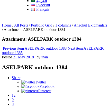
العربية
Русский
Français
Home
/
All Posts
/
Portfolio Grid
/
1 columns
/
Anaokul Ekipmanları
/
Attachment: ASELPARK outdoor 1384
Attachment: ASELPARK outdoor 1384
Previous item
ASELPARK outdoor 1383
Next item
ASELPARK
outdoor 1385
Posted
21 May 2018
|
by
inan
ASELPARK outdoor 1384
Share
Twitter
Facebook
Pinterest
12
0
0