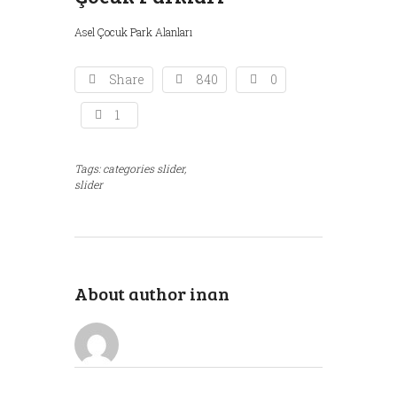
Asel Çocuk Park Alanları
Share
840
0
1
Tags:
categories slider,
slider
About author
inan