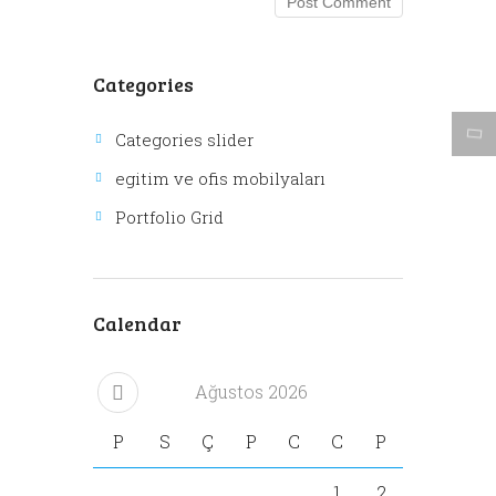
Categories
Categories slider
egitim ve ofis mobilyaları
Portfolio Grid
Calendar
Ağustos
2026
P
S
Ç
P
C
C
P
1
2