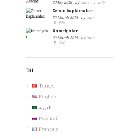
3 May 2018
by
inan
276
Zemin kaplamaları
30 March 2018
by
inan
540
Kamelyalar
30 March 2018
by
inan
240
Dil
Türkçe
English
العربية
Русский
Français