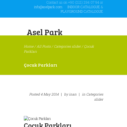
Contact us on +90 (212) 294 07 94 or
info@aselpark.com
INDOOR CATALOGUE
&
PLAYGROUND CATALOGUE
Asel Park
Home
/
All Posts
/
Categories slider
/
Çocuk
Parkları
Çocuk Parkları
Posted
4 May 2014
|
by
inan
|
in
Categories
slider
Çocuk Parkları