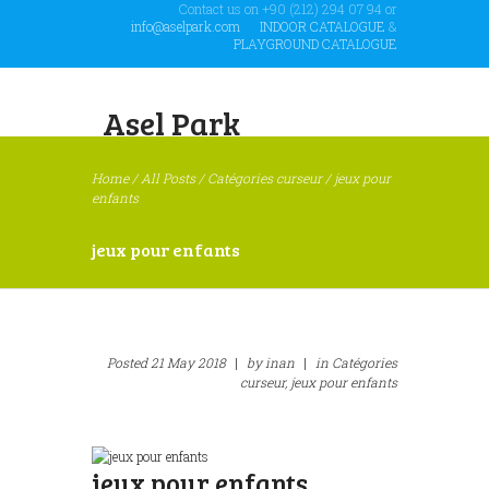
Contact us on +90 (212) 294 07 94 or
info@aselpark.com
INDOOR CATALOGUE
&
PLAYGROUND CATALOGUE
Asel Park
Home
/
All Posts
/
Catégories curseur
/
jeux pour
enfants
jeux pour enfants
Posted
21 May 2018
|
by
inan
|
in
Catégories
curseur,
jeux pour enfants
jeux pour enfants