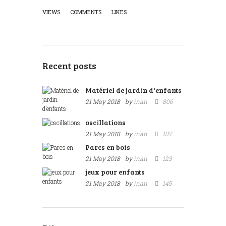
VIEWS
COMMENTS
LIKES
Recent posts
Matériel de jardin d'enfants
21 May 2018
by
inan
806
oscillations
21 May 2018
by
inan
107
Parcs en bois
21 May 2018
by
inan
123
jeux pour enfants
21 May 2018
by
inan
145