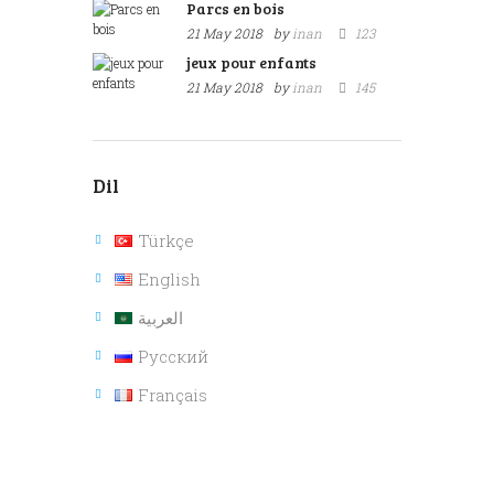
Parcs en bois
21 May 2018
by
inan
123
jeux pour enfants
21 May 2018
by
inan
145
Dil
Türkçe
English
العربية
Русский
Français