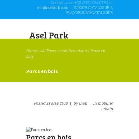
Contact us on +90 (212) 294 07 94 or
info@aselpark.com
INDOOR CATALOGUE
&
PLAYGROUND CATALOGUE
Asel Park
Home
/
All Posts
/
mobilier urbain
/
Parcs en
bois
Parcs en bois
Posted
21 May 2018
|
by
inan
|
in
mobilier
urbain
Parcs en bois