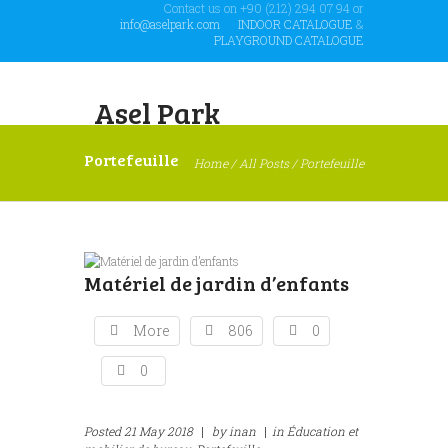
Contact us on +90 (212) 294 07 94 or
info@aselpark.com
INDOOR CATALOGUE
&
PLAYGROUND CATALOGUE
Asel Park
Portefeuille
Home
/
All Posts
/
Portefeuille
Matériel de jardin d’enfants
More
806
0
0
Posted
21 May 2018
|
by
inan
|
in
Éducation et