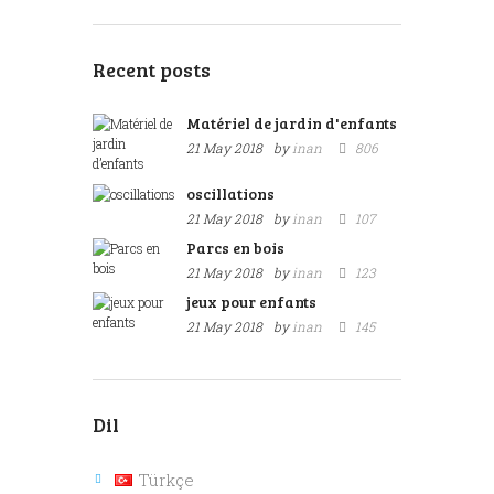
Recent posts
Matériel de jardin d'enfants
21 May 2018
by
inan
806
oscillations
21 May 2018
by
inan
107
Parcs en bois
21 May 2018
by
inan
123
jeux pour enfants
21 May 2018
by
inan
145
Dil
Türkçe