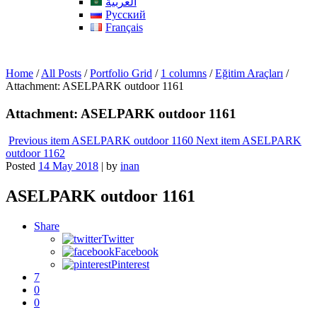
العربية
Русский
Français
Home
/
All Posts
/
Portfolio Grid
/
1 columns
/
Eğitim Araçları
/
Attachment: ASELPARK outdoor 1161
Attachment: ASELPARK outdoor 1161
Previous item
ASELPARK outdoor 1160
Next item
ASELPARK
outdoor 1162
Posted
14 May 2018
|
by
inan
ASELPARK outdoor 1161
Share
Twitter
Facebook
Pinterest
7
0
0