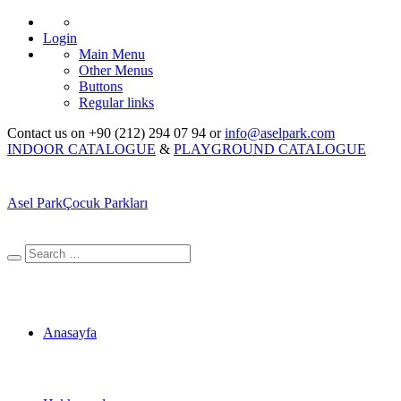
Login
Main Menu
Other Menus
Buttons
Regular links
Contact us on +90 (212) 294 07 94 or
info@aselpark.com
INDOOR CATALOGUE
&
PLAYGROUND CATALOGUE
Asel Park
Çocuk Parkları
Anasayfa