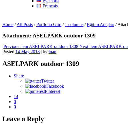
Русский
Français
Home
/
All Posts
/
Portfolio Grid
/
1 columns
/
Eğitim Araçları
/
Atta
Attachment: ASELPARK outdoor 1309
Previous item
ASELPARK outdoor 1308
Next item
ASELPARK out
Posted
14 May 2018
|
by
inan
ASELPARK outdoor 1309
Share
Twitter
Facebook
Pinterest
14
0
0
Leave a Reply