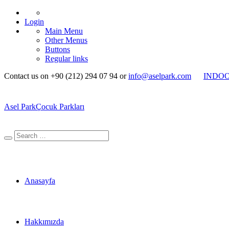
Login
Main Menu
Other Menus
Buttons
Regular links
Contact us on +90 (212) 294 07 94 or
info@aselpark.com
INDO
Asel Park
Çocuk Parkları
Anasayfa
Hakkımızda