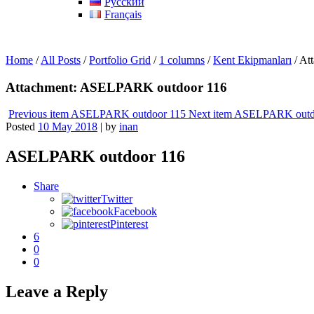
Русский
Français
Home
/
All Posts
/
Portfolio Grid
/
1 columns
/
Kent Ekipmanları
/
At
Attachment: ASELPARK outdoor 116
Previous item
ASELPARK outdoor 115
Next item
ASELPARK outdo
Posted
10 May 2018
|
by
inan
ASELPARK outdoor 116
Share
Twitter
Facebook
Pinterest
6
0
0
Leave a Reply