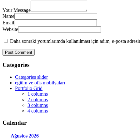
Your Message
Name
Email
Website
Daha sonraki yorumlarımda kullanılması için adım, e-posta adresim
Categories
Categories slider
egitim ve ofis mobilyaları
Portfolio Grid
1 columns
2 columns
3 columns
4 columns
Calendar
Ağustos
2026