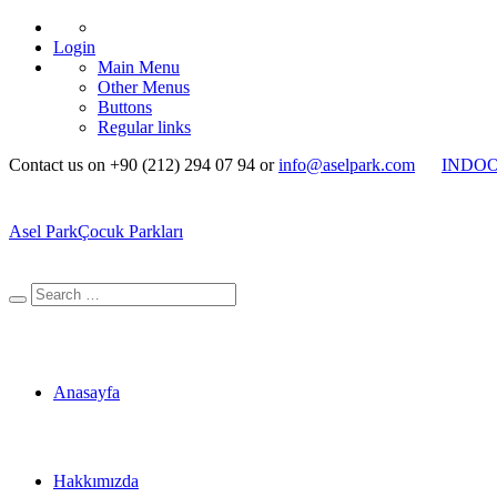
Login
Main Menu
Other Menus
Buttons
Regular links
Contact us on +90 (212) 294 07 94 or
info@aselpark.com
INDO
Asel Park
Çocuk Parkları
Anasayfa
Hakkımızda