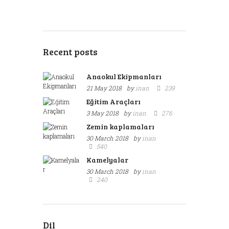
Recent posts
Anaokul Ekipmanları
21 May 2018
by
inan
239
Eğitim Araçları
3 May 2018
by
inan
276
Zemin kaplamaları
30 March 2018
by
inan
540
Kamelyalar
30 March 2018
by
inan
240
Dil