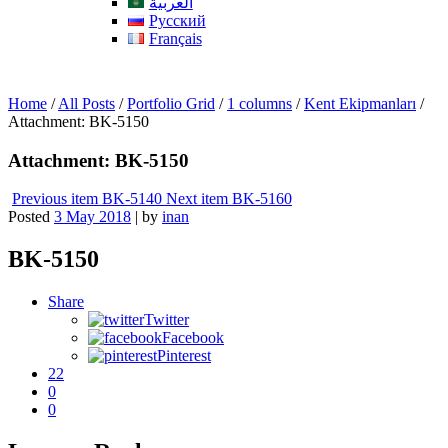
العربية
Русский
Français
Home
/
All Posts
/
Portfolio Grid
/
1 columns
/
Kent Ekipmanları
/
Attachment: BK-5150
Attachment: BK-5150
Previous item
BK-5140
Next item
BK-5160
Posted
3 May 2018
|
by
inan
BK-5150
Share
Twitter
Facebook
Pinterest
22
0
0