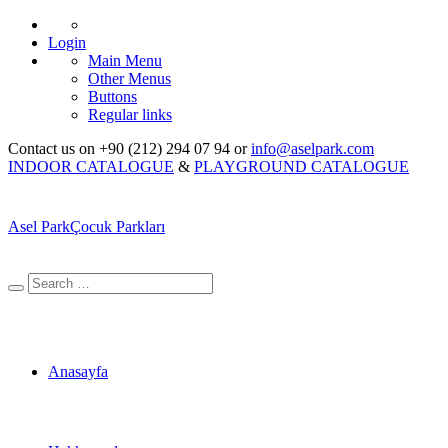
Login
Main Menu
Other Menus
Buttons
Regular links
Contact us on +90 (212) 294 07 94 or
info@aselpark.com
INDOOR CATALOGUE
&
PLAYGROUND CATALOGUE
Asel Park
Çocuk Parkları
Anasayfa