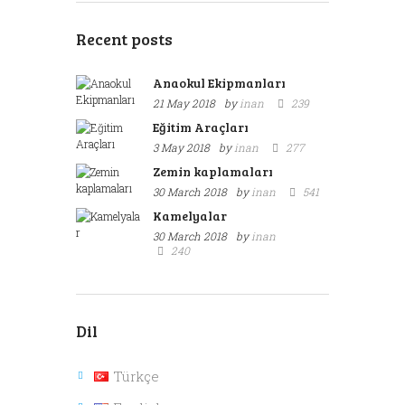
Recent posts
Anaokul Ekipmanları
21 May 2018
by
inan
239
Eğitim Araçları
3 May 2018
by
inan
277
Zemin kaplamaları
30 March 2018
by
inan
541
Kamelyalar
30 March 2018
by
inan
240
Dil
Türkçe