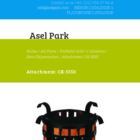
Contact us on +90 (212) 294 07 94 or
info@aselpark.com
INDOOR CATALOGUE
&
PLAYGROUND CATALOGUE
Asel Park
Home
/
All Posts
/
Portfolio Grid
/
1 columns
/
Kent Ekipmanları
/
Attachment: CK-5550
Attachment: CK-5550