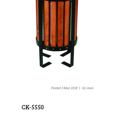
Posted
3 May 2018
|
by
inan
CK-5550