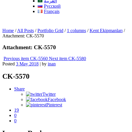
العربية
Русский
Français
Home
/
All Posts
/
Portfolio Grid
/
1 columns
/
Kent Ekipmanları
/
Attachment: CK-5570
Attachment: CK-5570
Previous item
CK-5560
Next item
CK-5580
Posted
3 May 2018
|
by
inan
CK-5570
Share
Twitter
Facebook
Pinterest
19
0
0