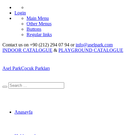
Login
Main Menu
Other Menus
Buttons
Regular links
Contact us on +90 (212) 294 07 94 or
info@aselpark.com
INDOOR CATALOGUE
&
PLAYGROUND CATALOGUE
Asel Park
Çocuk Parkları
Anasayfa