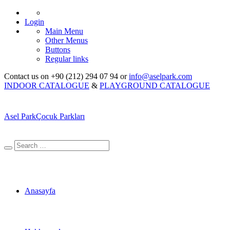
Login
Main Menu
Other Menus
Buttons
Regular links
Contact us on +90 (212) 294 07 94 or
info@aselpark.com
INDOOR CATALOGUE
&
PLAYGROUND CATALOGUE
Asel Park
Çocuk Parkları
Anasayfa