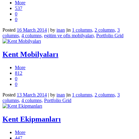
More
537
0
0
Posted
16 March 2014
|
by
inan
|
in
1 columns,
2 columns,
3
columns,
4 columns,
egitim ve ofis mobilyaları,
Portfolio Grid
Kent Mobilyaları
More
812
0
0
Posted
13 March 2014
|
by
inan
|
in
1 columns,
2 columns,
3
columns,
4 columns,
Portfolio Grid
Kent Ekipmanları
More
447