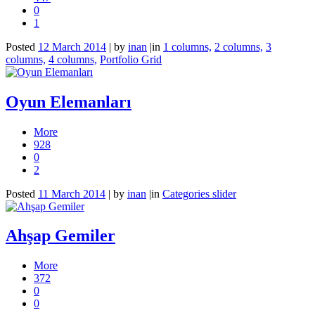
0
1
Posted
12 March 2014
|
by
inan
|
in
1 columns,
2 columns,
3
columns,
4 columns,
Portfolio Grid
Oyun Elemanları
More
928
0
2
Posted
11 March 2014
|
by
inan
|
in
Categories slider
Ahşap Gemiler
More
372
0
0