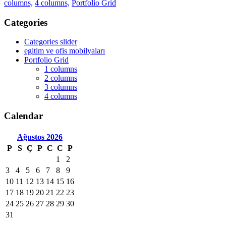
columns,
4 columns,
Portfolio Grid
Categories
Categories slider
egitim ve ofis mobilyaları
Portfolio Grid
1 columns
2 columns
3 columns
4 columns
Calendar
Ağustos
2026
P
S
Ç
P
C
C
P
1
2
3
4
5
6
7
8
9
10
11
12
13
14
15
16
17
18
19
20
21
22
23
24
25
26
27
28
29
30
31