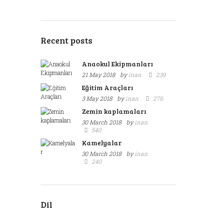
Recent posts
Anaokul Ekipmanları
21 May 2018
by
inan
239
Eğitim Araçları
3 May 2018
by
inan
276
Zemin kaplamaları
30 March 2018
by
inan
540
Kamelyalar
30 March 2018
by
inan
240
Dil