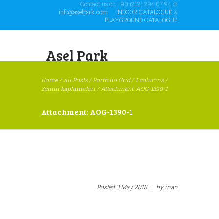
Contact us on +90 (212) 294 07 94 or
info@aselpark.com
INDOOR CATALOGUE
&
PLAYGROUND CATALOGUE
Asel Park
Home
/
All Posts
/
Portfolio Grid
/
1 columns
/
Zemin kaplamaları
/
Attachment: AOG-1390-1
Attachment: AOG-1390-1
Posted
3 May 2018
|
by
inan