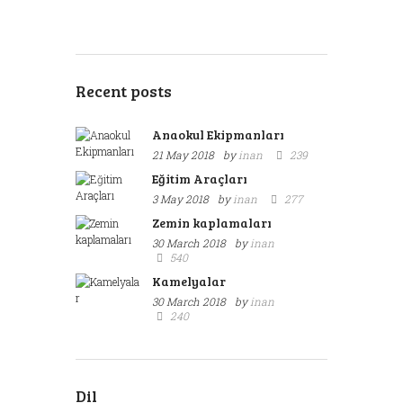
Recent posts
Anaokul Ekipmanları
21 May 2018
by
inan
239
Eğitim Araçları
3 May 2018
by
inan
277
Zemin kaplamaları
30 March 2018
by
inan
540
Kamelyalar
30 March 2018
by
inan
240
Dil