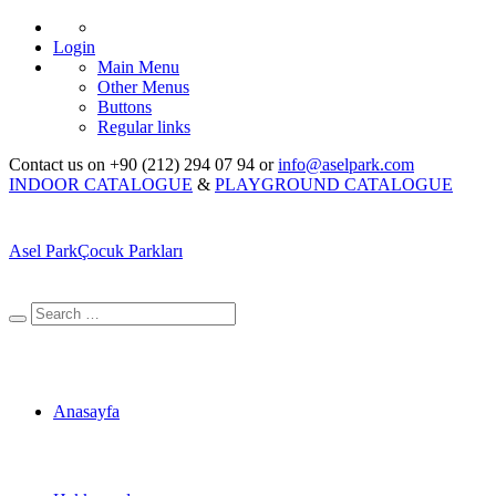
Login
Main Menu
Other Menus
Buttons
Regular links
Contact us on +90 (212) 294 07 94 or
info@aselpark.com
INDOOR CATALOGUE
&
PLAYGROUND CATALOGUE
Asel Park
Çocuk Parkları
Anasayfa