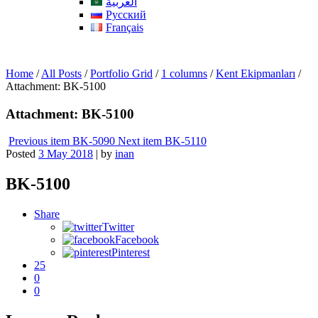
العربية
Русский
Français
Home
/
All Posts
/
Portfolio Grid
/
1 columns
/
Kent Ekipmanları
/
Attachment: BK-5100
Attachment: BK-5100
Previous item
BK-5090
Next item
BK-5110
Posted
3 May 2018
|
by
inan
BK-5100
Share
Twitter
Facebook
Pinterest
25
0
0