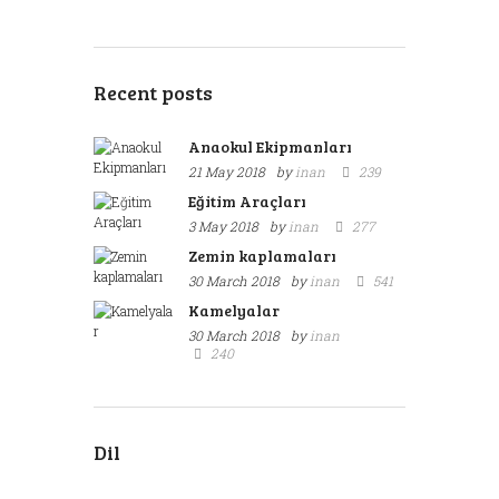
Recent posts
Anaokul Ekipmanları
21 May 2018
by
inan
239
Eğitim Araçları
3 May 2018
by
inan
277
Zemin kaplamaları
30 March 2018
by
inan
541
Kamelyalar
30 March 2018
by
inan
240
Dil