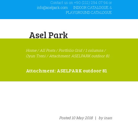
Contact us on +90 (212) 294 07 94 or
info@aselpark.com
INDOOR CATALOGUE
&
PLAYGROUND CATALOGUE
Asel Park
Home
/
All Posts
/
Portfolio Grid
/
1 columns
/
Oyun Treni
/
Attachment: ASELPARK outdoor 81
Attachment: ASELPARK outdoor 81
Posted
10 May 2018
|
by
inan