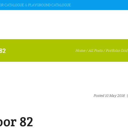
OR CATALOGUE
&
PLAYGROUND CATALOGUE
82
Home
/
All Posts
/
Portfolio Grid
Posted
10 May 2018
|
or 82