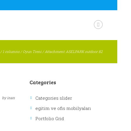
/
1 columns
/
Oyun Treni
/
Attachment: ASELPARK outdoor 82
Next item
ASELPARK outdoor 83
Categories
Categories slider
by
inan
egitim ve ofis mobilyaları
Portfolio Grid