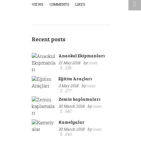
VIEWS
COMMENTS
LIKES
Recent posts
Anaokul Ekipmanları
21 May 2018
by
inan
239
Eğitim Araçları
3 May 2018
by
inan
277
Zemin kaplamaları
30 March 2018
by
inan
540
Kamelyalar
30 March 2018
by
inan
240