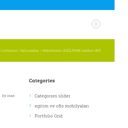
/
1 columns
/
Salıncaklar
/
Attachment: ASELPARK outdoor 465
Categories
Categories slider
by
inan
egitim ve ofis mobilyaları
Portfolio Grid