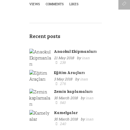
VIEWS
COMMENTS
LIKES
Recent posts
Anaokul Ekipmanları
21 May 2018
by
inan
239
Eğitim Araçları
3 May 2018
by
inan
276
Zemin kaplamaları
30 March 2018
by
inan
540
Kamelyalar
30 March 2018
by
inan
240