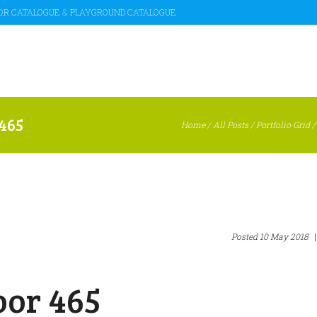
OR CATALOGUE
&
PLAYGROUND CATALOGUE
465
Home
/
All Posts
/
Portfolio Grid
Posted
10 May 2018
|
or 465